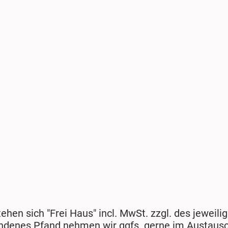
tehen sich "Frei Haus" incl. MwSt. zzgl. des jeweil
ndenes Pfand nehmen wir ggfs. gerne im Austausc