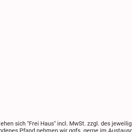
tehen sich "Frei Haus" incl. MwSt. zzgl. des jeweil
ndenes Pfand nehmen wir ggfs. gerne im Austausc