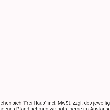
tehen sich "Frei Haus" incl. MwSt. zzgl. des jeweil
ndenes Pfand nehmen wir ggfs. gerne im Austausc