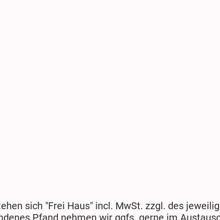
tehen sich "Frei Haus" incl. MwSt. zzgl. des jeweil
ndenes Pfand nehmen wir ggfs. gerne im Austausc